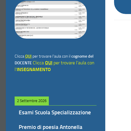
Clicca
QUI
per trovare l'aula con il
cognome del
Clicca
QUI
per trovare l'aula con
DOCENTE
l'
INSEGNAMENTO
2 Settembre 2026
Esami Scuola Specializzazione
Premio di poesia Antonella