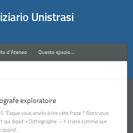
iziario Unistrasi
ito d’Ateneo
Questo spazio…
ografe exploratoire
 “Èsque vous arivés à lire cète fraze ? Alors vous
rt qui disait « Orthographe. – Y croire comme aux
 quand...