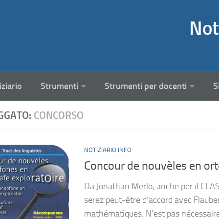
Not
iziario
Strumenti
Strumenti per docenti
S
GGATO:
CONCORSO
NOTIZIARIO INFO
Concour de nouvèles en ort
Da Jonathan Merlo, anche per il CLASS
serez peut-être d’accord avec Flaube
mathématiques. N’est pas nécessaire