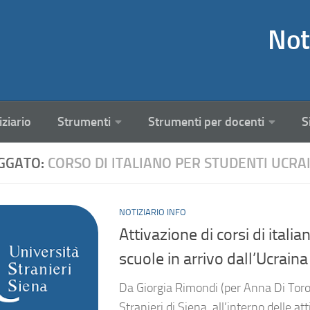
Not
iziario
Strumenti
Strumenti per docenti
S
GGATO:
CORSO DI ITALIANO PER STUDENTI UCRAI
NOTIZIARIO INFO
Attivazione di corsi di italia
scuole in arrivo dall’Ucraina
Da Giorgia Rimondi (per Anna Di Toro,
Stranieri di Siena, all’interno delle a