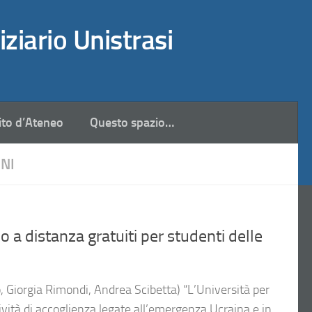
iziario Unistrasi
ito d’Ateneo
Questo spazio…
NI
no a distanza gratuiti per studenti delle
 Giorgia Rimondi, Andrea Scibetta) “L’Università per
ttività di accoglienza legate all’emergenza Ucraina e in