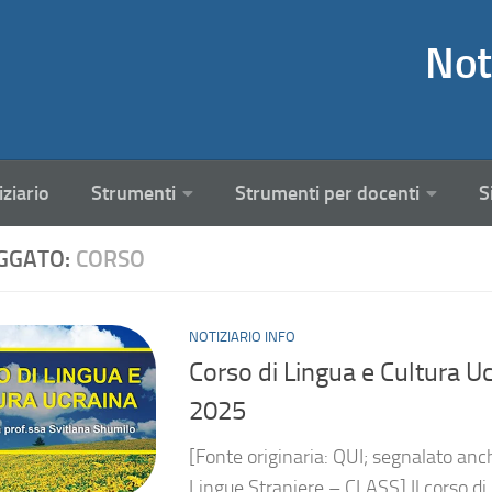
Not
iziario
Strumenti
Strumenti per docenti
S
GGATO:
CORSO
NOTIZIARIO INFO
Corso di Lingua e Cultura Uc
2025
[Fonte originaria: QUI; segnalato anc
Lingue Straniere – CLASS] Il corso di 