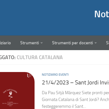
Not
iziario
Strumenti
Strumenti per docenti
S
GGATO:
CULTURA CATALANA
NOTIZIARIO EVENTI
21/4/2023 – Sant Jordi Invi
Da Pau Sitjà Márquez Siete pronti per 
Giornata Catalana di Sant Jordi? Anche
festeggeremmo il Sant...