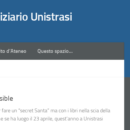
iziario Unistrasi
ito d’Ateneo
Questo spazio…
sible
fare un “secret Santa” ma con i libri nella scia della
 se ha luogo il 23 aprile, quest’anno a Unistrasi