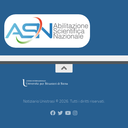
Notiziario Unistrasi © 2026. Tutti i diritti riservati.