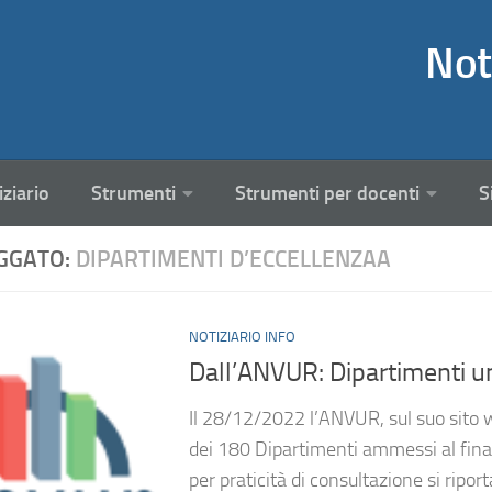
Not
iziario
Strumenti
Strumenti per docenti
S
GGATO:
DIPARTIMENTI D’ECCELLENZAA
NOTIZIARIO INFO
Dall’ANVUR: Dipartimenti un
Il 28/12/2022 l’ANVUR, sul suo sito 
dei 180 Dipartimenti ammessi al fina
per praticità di consultazione si ripor