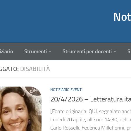
Not
iziario
Strumenti
Strumenti per docenti
S
GGATO:
DISABILITÀ
NOTIZIARIO EVENTI
20/4/2026 – Letteratura ita
[Fonte originaria: QUI, segnalato anch
Lunedì 20 aprile, alle ore 14:30, nell’
Carlo Rosselli, Federica Millefiorini, 