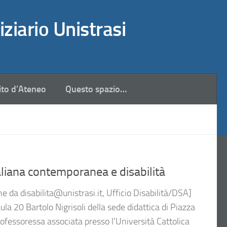
iziario Unistrasi
ito d’Ateneo
Questo spazio…
liana contemporanea e disabilità
e da disabilita@unistrasi.it, Ufficio Disabilità/DSA]
aula 20 Bartolo Nigrisoli della sede didattica di Piazza
professoressa associata presso l’Università Cattolica