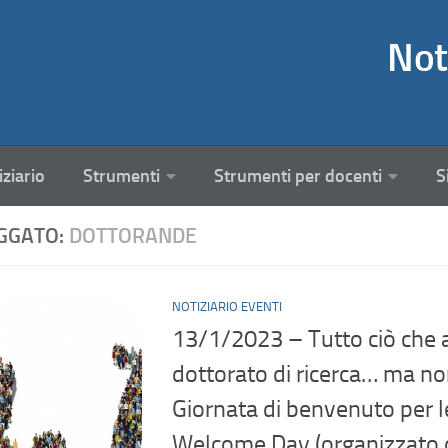
Not
iziario
Strumenti
Strumenti per docenti
S
GGATO:
DOTTORANDE
NOTIZIARIO EVENTI
13/1/2023 – Tutto ciò che 
dottorato di ricerca… ma non
Giornata di benvenuto per l
Welcome Day (organizzato d