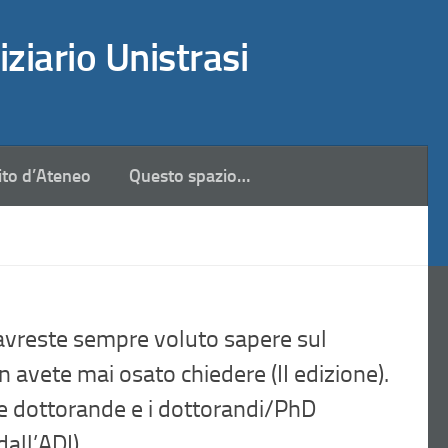
iziario Unistrasi
ito d’Ateneo
Questo spazio…
avreste sempre voluto sapere sul
 avete mai osato chiedere (II edizione).
e dottorande e i dottorandi/PhD
all’ADI)