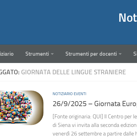
Not
iziario
Strumenti
Strumenti per docenti
S
GGATO:
GIORNATA DELLE LINGUE STRANIERE
NOTIZIARIO EVENTI
26/9/2025 – Giornata Euro
[Fonte originaria: QUI] Il Centro per 
di Siena vi invita alla seconda edizio
venerdì 26 settembre a partire dalle h