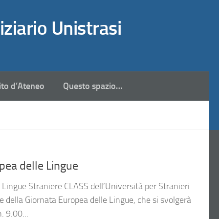
iziario Unistrasi
ito d’Ateneo
Questo spazio…
pea delle Lingue
le Lingue Straniere CLASS dell’Università per Stranieri
ne della Giornata Europea delle Lingue, che si svolgerà
. 9.00...