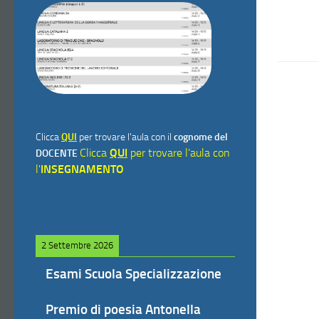
Clicca
QUI
per trovare l'aula con il
cognome del
Clicca
QUI
per trovare l'aula con
DOCENTE
l'
INSEGNAMENTO
2 Settembre 2026
Esami Scuola Specializzazione
Premio di poesia Antonella