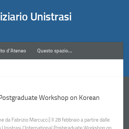
iziario Unistrasi
ito d’Ateneo
Questo spazio…
 Postgraduate Workshop on Korean
e da Fabrizio Marcucci] Il 28 febbraio a partire dalle
 a Unistrasi l’International Postgraduate Workshop on