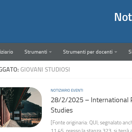
Not
iziario
Strumenti
Strumenti per docenti
S
GGATO:
GIOVANI STUDIOSI
NOTIZIARIO EVENTI
28/2/2025 – International
Studies
[Fonte originaria: QUI; segnalato anch
11.45, presso la stanza 323, si terrà