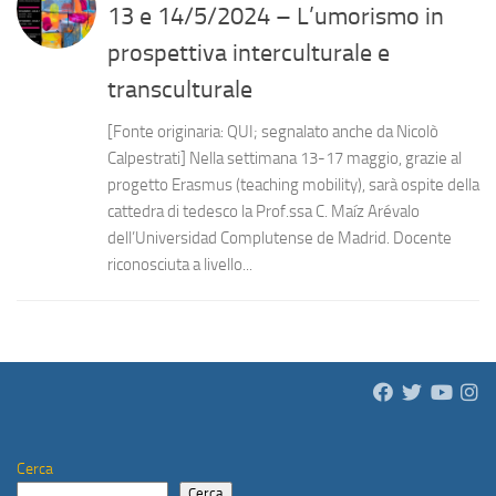
13 e 14/5/2024 – L’umorismo in
prospettiva interculturale e
transculturale
[Fonte originaria: QUI; segnalato anche da Nicolò
Calpestrati] Nella settimana 13-17 maggio, grazie al
progetto Erasmus (teaching mobility), sarà ospite della
cattedra di tedesco la Prof.ssa C. Maíz Arévalo
dell’Universidad Complutense de Madrid. Docente
riconosciuta a livello...
Cerca
Cerca