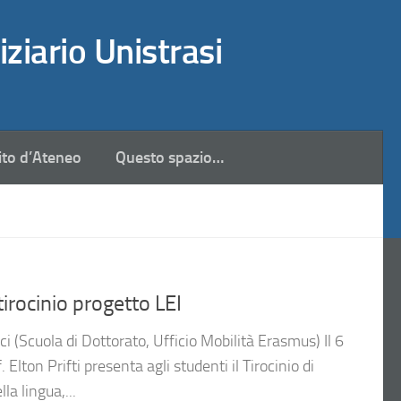
iziario Unistrasi
ito d’Ateneo
Questo spazio…
rocinio progetto LEI
 (Scuola di Dottorato, Ufficio Mobilità Erasmus) Il 6
f. Elton Prifti presenta agli studenti il Tirocinio di
la lingua,...