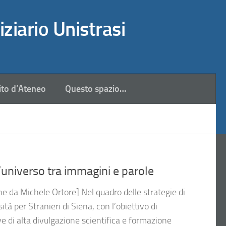
iziario Unistrasi
ito d’Ateneo
Questo spazio…
universo tra immagini e parole
he da Michele Ortore] Nel quadro delle strategie di
à per Stranieri di Siena, con l’obiettivo di
ive di alta divulgazione scientifica e formazione