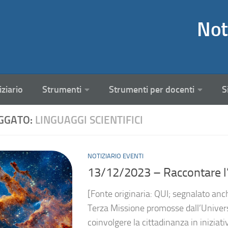
Not
iziario
Strumenti
Strumenti per docenti
S
GGATO:
LINGUAGGI SCIENTIFICI
NOTIZIARIO EVENTI
13/12/2023 – Raccontare l’
[Fonte originaria: QUI; segnalato anc
Terza Missione promosse dall’Universit
coinvolgere la cittadinanza in iniziat