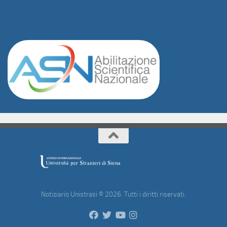
Notiziario Unistrasi © 2026. Tutti i diritti riservati.