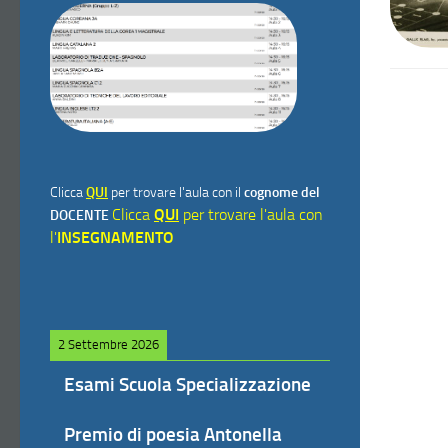
Clicca
QUI
per trovare l'aula con il
cognome del
Clicca
QUI
per trovare l'aula con
DOCENTE
l'
INSEGNAMENTO
2 Settembre 2026
Esami Scuola Specializzazione
Premio di poesia Antonella