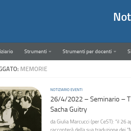
Not
iziario
Strumenti
Strumenti per docenti
S
GGATO:
MEMORIE
NOTIZIARIO EVENTI
26/4/2022 – Seminario – Tr
Sacha Guitry
da Giulia Marcucci (per CeST): “il 26 a
racconterà della sua traduzione dei 