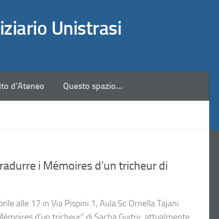
iziario Unistrasi
ito d’Ateneo
Questo spazio…
adurre i Mémoires d’un tricheur di
prile alle 17 in Via Pispini 1, Aula 5c Ornella Tajani
“Mémoires d’un tricheur” di Sacha Guitry, attualmente