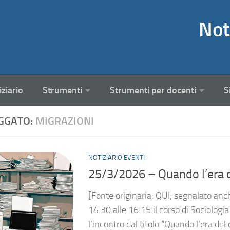
Not
iziario
Strumenti
Strumenti per docenti
S
GGATO:
MIGRAZIONI
NOTIZIARIO EVENTI
25/3/2026 – Quando l’era del
[Fonte originaria: QUI; segnalato anc
14.30 alle 16.15 il corso di Sociologi
l’incontro dal titolo “Quando l’era del 