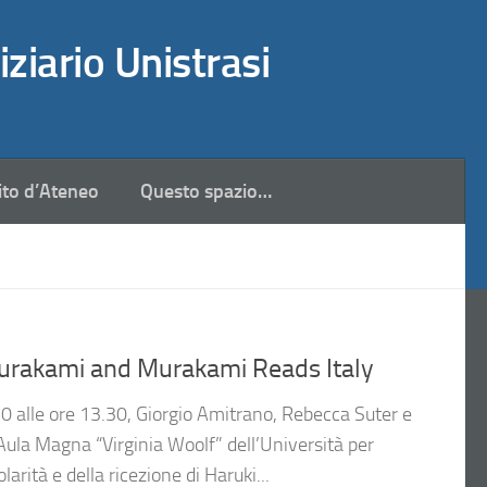
iziario Unistrasi
ito d’Ateneo
Questo spazio…
urakami and Murakami Reads Italy
0 alle ore 13.30, Giorgio Amitrano, Rebecca Suter e
ula Magna “Virginia Woolf” dell’Università per
larità e della ricezione di Haruki...