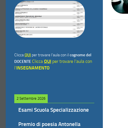
Clicca
QUI
per trovare l'aula con il
cognome del
Clicca
QUI
per trovare l'aula con
DOCENTE
l'
INSEGNAMENTO
2 Settembre 2026
Esami Scuola Specializzazione
Premio di poesia Antonella