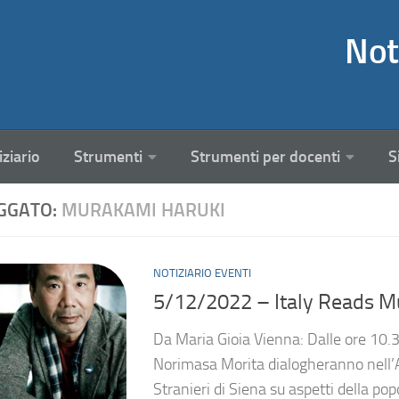
Not
iziario
Strumenti
Strumenti per docenti
S
GGATO:
MURAKAMI HARUKI
NOTIZIARIO EVENTI
5/12/2022 – Italy Reads M
Da Maria Gioia Vienna: Dalle ore 10.3
Norimasa Morita dialogheranno nell’A
Stranieri di Siena su aspetti della popo