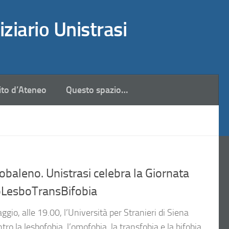
iziario Unistrasi
ito d’Ateneo
Questo spazio…
baleno. Unistrasi celebra la Giornata
oLesboTransBifobia
io, alle 19.00, l’Università per Stranieri di Siena
ro la lesbofobia, l’omofobia, la transfobia e la bifobia