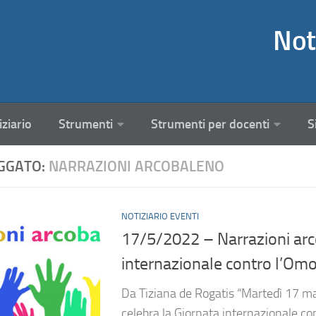
Not
iziario
Strumenti
Strumenti per docenti
S
GGATO:
NARRAZIONI ARCOBALENO
NOTIZIARIO EVENTI
17/5/2022 – Narrazioni arco
internazionale contro l’Om
Da Tiziana de Rogatis “Martedì 17 magg
celebra la Giornata internazionale cont