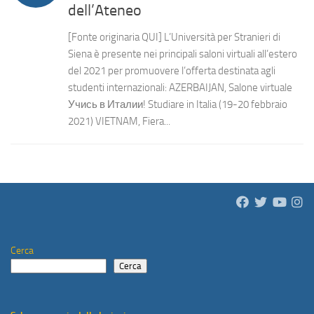
dell’Ateneo
[Fonte originaria QUI] L’Università per Stranieri di
Siena è presente nei principali saloni virtuali all’estero
del 2021 per promuovere l’offerta destinata agli
studenti internazionali: AZERBAIJAN, Salone virtuale
Учись в Италии! Studiare in Italia (19-20 febbraio
2021) VIETNAM, Fiera...
Cerca
Cerca