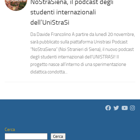
NoStraSiena, il podcast degli
studenti internazionali
dell’UniStraSi
Da Davide Francolino A partire da lunedì 20 novembre,
sarà pubblicato sulla piattaforma Unistrasi Podcast
“NoStraSiena” (Noi Stranieri di Siena), il nuovo podcast
degli studenti internazionali dell’UNISTRASI! Il
progetto nasce all’interno di una sperimentazione
didattica condotta...
Cerca
Cerca