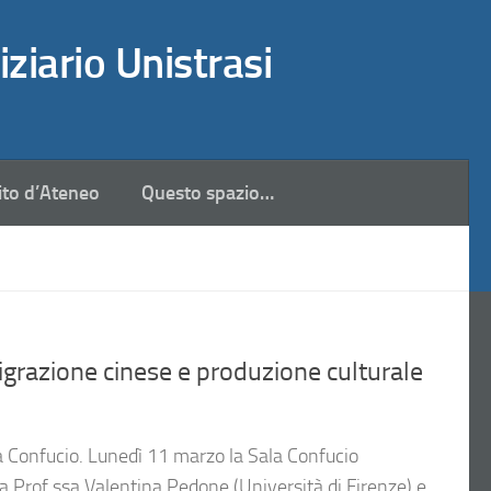
iziario Unistrasi
ito d’Ateneo
Questo spazio…
grazione cinese e produzione culturale
a Confucio. Lunedì 11 marzo la Sala Confucio
a Prof.ssa Valentina Pedone (Università di Firenze) e