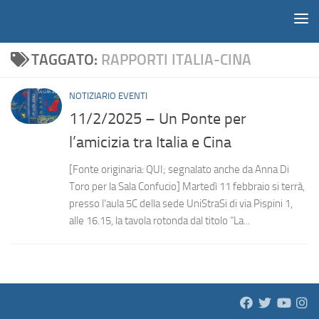
Notiziario
Salta al contenuto
TAGGATO:
RAPPORTI ITALIA-CINA
NOTIZIARIO EVENTI
11/2/2025 – Un Ponte per
l’amicizia tra Italia e Cina
[Fonte originaria: QUI; segnalato anche da Anna Di
Toro per la Sala Confucio] Martedì 11 febbraio si terrà,
presso l’aula 5C della sede UniStraSi di via Pispini 1,
alle 16.15, la tavola rotonda dal titolo “La...