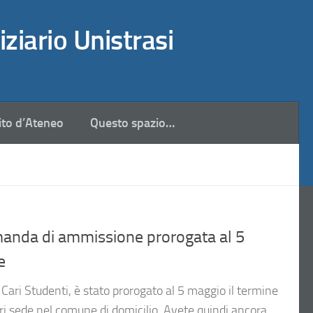
iziario Unistrasi
ito d’Ateneo
Questo spazio…
nda di ammissione prorogata al 5
e
ari Studenti, è stato prorogato al 5 maggio il termine
ori sede nel comune di domicilio. Avete quindi ancora