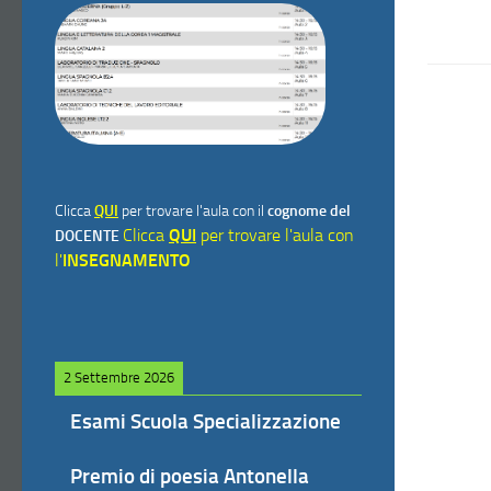
Clicca
QUI
per trovare l'aula con il
cognome del
Clicca
QUI
per trovare l'aula con
DOCENTE
l'
INSEGNAMENTO
2 Settembre 2026
Esami Scuola Specializzazione
Premio di poesia Antonella