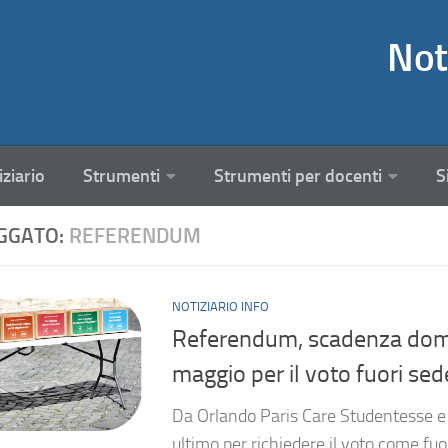
Not
iziario
Strumenti
Strumenti per docenti
S
GGATO:
REFERENDUM
NOTIZIARIO INFO
Referendum, scadenza doma
maggio per il voto fuori sed
Da Orlando Paris Care Studentesse e C
ultimo per richiedere il voto come fu