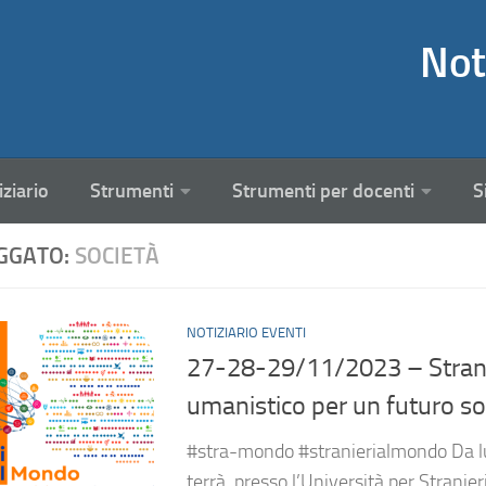
Not
iziario
Strumenti
Strumenti per docenti
S
GGATO:
SOCIETÀ
NOTIZIARIO EVENTI
27-28-29/11/2023 – Strani
umanistico per un futuro so
#stra-mondo #stranierialmondo Da l
terrà, presso l’Università per Stranier