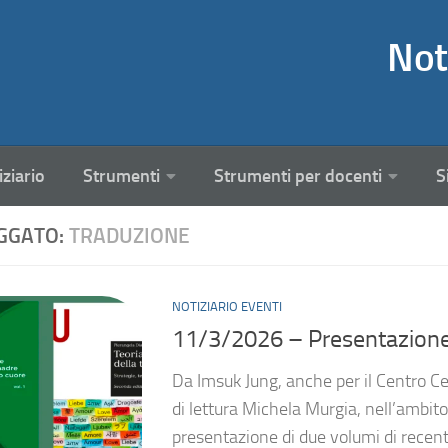
Not
iziario
Strumenti
Strumenti per docenti
S
GGATO:
TRADUZIONE
NOTIZIARIO EVENTI
11/3/2026 – Presentazione
Da Imsuk Jung, anche per il Centro C
di lettura Michela Murgia, nell’ambito 
presentazione di due volumi di recent