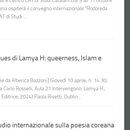
al e Centro CAT di Studi Catalani Dal 9 all’11 ottobre
Siena ospiterà il convegno internazionale “Rodoreda
T di Studi...
ues di Lamya H: queerness, Islam e
he da Alberica Bazzoni] Giovedì 10 aprile, h. 14.30,
za Carlo Rosselli, Aula 21 Intervengono: Lamya H.,
 Editrice, 2024) Paola Rivetti, Dublin...
dio internazionale sulla poesia coreana