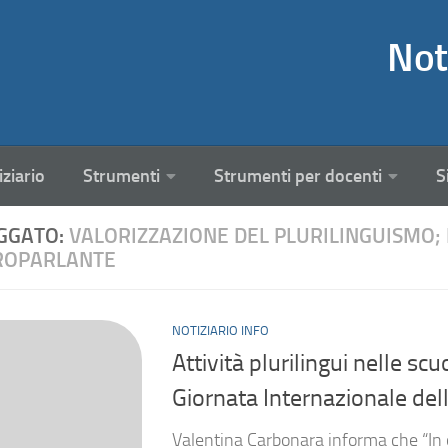
Not
iziario
Strumenti
Strumenti per docenti
S
GGATO:
VALORIZZAZIONE DEL PLURILINGUISMO; 
ROPARLANTE
NOTIZIARIO INFO
Attività plurilingui nelle sc
Giornata Internazionale de
Valentina Carbonara informa che “In 