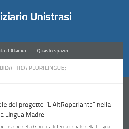
iziario Unistrasi
ito d’Ateneo
Questo spazio…
DIDATTICA PLURILINGUE;
uole del progetto “L’AltRoparlante” nella
lla Lingua Madre
occasione della Giornata Internazionale della Lingua