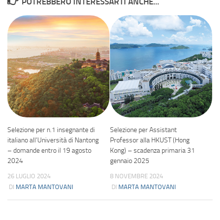
POTREBBERO INTERESSARTI ANCHE...
Selezione per n.1 insegnante di
Selezione per Assistant
italiano all’Università di Nantong
Professor alla HKUST (Hong
– domande entro il 19 agosto
Kong) – scadenza primaria 31
2024
gennaio 2025
26 LUGLIO 2024
8 NOVEMBRE 2024
DI
MARTA MANTOVANI
DI
MARTA MANTOVANI