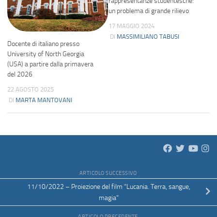
rappresentanze studentesche:
un problema di grande rilievo
17 MAGGIO 2024
DI
MASSIMILIANO TABUSI
Docente di italiano presso
University of North Georgia
(USA) a partire dalla primavera
del 2026
22 AGOSTO 2025
DI
MARTA MANTOVANI
ARTICOLO SUCCESSIVO
11/10/2022 – Proiezione del film “Lucania. Terra, sangue,
magia”
ARTICOLO PRECEDENTE