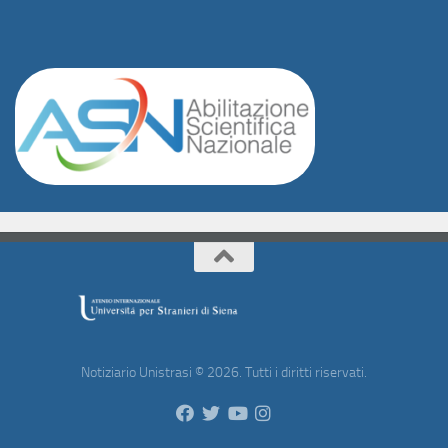
Notiziario Unistrasi © 2026. Tutti i diritti riservati.