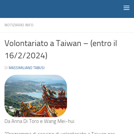
Notiziario
Salta al contenuto
NOTIZIARIO INFO
Volontariato a Taiwan – (entro il
16/2/2024)
DI
MASSIMILIANO TABUSI
Da
Anna Di Toro e Wang Mei-hui
“Programma di servizio di volontariato a Taiwan per