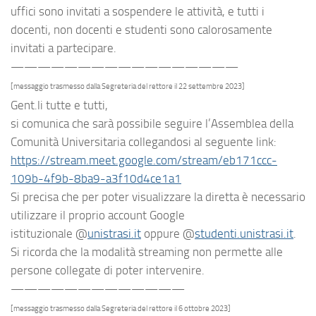
uffici sono invitati a sospendere le attività, e tutti i
docenti, non docenti e studenti sono calorosamente
invitati a partecipare.
—————————————————
[messaggio trasmesso dalla Segreteria del rettore il 22 settembre 2023]
Gent.li tutte e tutti,
si comunica che sarà possibile seguire l’
Assemblea
della
Comunità Universitaria collegandosi al seguente link:
https://stream.meet.google.
com/stream/eb171ccc-
109b-4f9b-
8ba9-a3f10d4ce1a1
Si precisa che per poter visualizzare la diretta è necessario
utilizzare il proprio account Google
istituzionale
@
unistrasi.it
oppure
@
studenti.unistrasi.it
.
Si ricorda
che la modalità streaming non permette alle
persone collegate di poter intervenire.
—————————————
[messaggio trasmesso dalla Segreteria del rettore il 6 ottobre 2023]