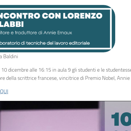
 Baldini
 10 dicembre alle 16:15 in aula 9 gli studenti e le studentess
re della scrittrice francese, vincitrice di Premio Nobel, Anni
QUI