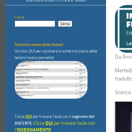
scambio e studio in Cina e a Taiwan
Cerca
Cerca
Schermo orario delle lezioni
Un click
QUI
per visionare lo schermo orario delle
Da
Anna
lezioni (nuovo pannello)
Martedì
tradutto
Scarica
Clicca
QUI
per trovare l'aula con il
cognome del
Clicca
QUI
per trovare l'aula con
DOCENTE
l'
INSEGNAMENTO