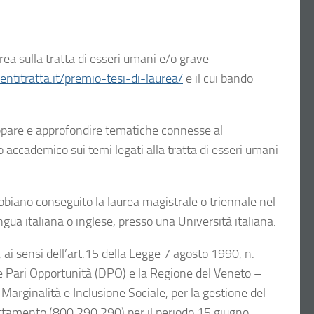
urea sulla tratta di esseri umani e/o grave
entitratta.it/premio-tesi-di-laurea/
e il cui bando
luppare e approfondire tematiche connesse al
o accademico sui temi legati alla tratta di esseri umani
abbiano conseguito la laurea magistrale o triennale nel
gua italiana o inglese, presso una Università italiana.
 ai sensi dell’art.15 della Legge 7 agosto 1990, n.
le Pari Opportunità (DPO) e la Regione del Veneto –
arginalità e Inclusione Sociale, per la gestione del
uttamento (800 290 290) per il periodo 15 giugno