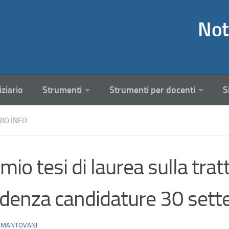
Not
iziario
Strumenti
Strumenti per docenti
S
RIO INFO
mio tesi di laurea sulla tra
denza candidature 30 set
 MANTOVANI