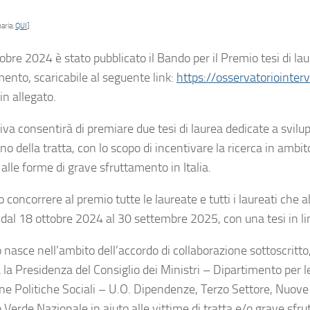
aria:
QUI
]
tobre 2024 è stato pubblicato il Bando per il Premio tesi di la
mento, scaricabile al seguente link:
https://osservatoriointerv
in allegato.
ativa consentirà di premiare due tesi di laurea dedicate a svi
 della tratta, con lo scopo di incentivare la ricerca in ambit
alle forme di grave sfruttamento in Italia.
concorrere al premio tutte le laureate e tutti i laureati che 
 dal 18 ottobre 2024 al 30 settembre 2025, con una tesi in lin
 nasce nell’ambito dell’accordo di collaborazione sottoscritto,
a la Presidenza del Consiglio dei Ministri – Dipartimento per 
ne Politiche Sociali – U.O. Dipendenze, Terzo Settore, Nuove M
Verde Nazionale in aiuto alle vittime di tratta e/o grave sfr