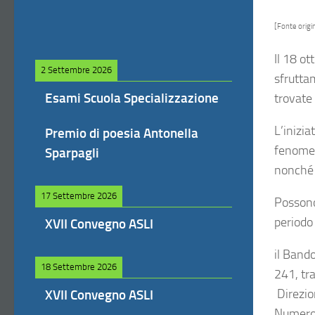
[Fonte origin
Il 18 ot
2 Settembre 2026
sfrutta
Esami Scuola Specializzazione
trovate 
L’inizi
Premio di poesia Antonella
fenomeno
Sparpagli
nonché 
17 Settembre 2026
Possono 
periodo
XVII Convegno ASLI
il Bando
18 Settembre 2026
241, tr
Direzio
XVII Convegno ASLI
Numero 