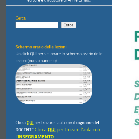
editore e traduttore di Annie Ernaux
Cerca
Cerca
Schermo orario delle lezioni
Un click
QUI
per visionare lo schermo orario delle
lezioni (nuovo pannello)
Clicca
QUI
per trovare l'aula con il
cognome del
Clicca
QUI
per trovare l'aula con
DOCENTE
l'
INSEGNAMENTO