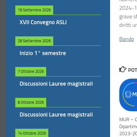
2024-14
19 Settembre 2026
grave sf
XVII Convegno ASLI
diritti 
Bando
28 Settembre 2026
Inizio 1° semestre
POT
7 Ottobre 2026
Discussioni Lauree magistrali
8 Ottobre 2026
Discussioni Lauree magistrali
MUR – Co
Dipartime
2023-202
14 Ottobre 2026