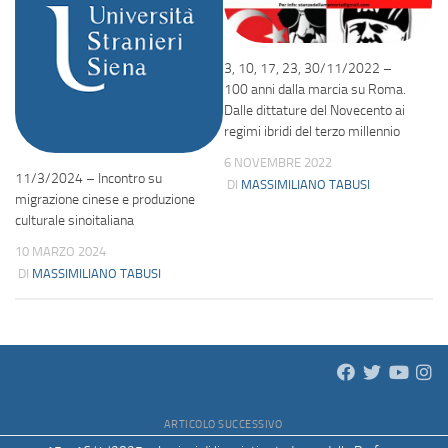
3, 10, 17, 23, 30/11/2022 –
100 anni dalla marcia su Roma.
Dalle dittature del Novecento ai
regimi ibridi del terzo millennio
6 NOVEMBRE 2022
11/3/2024 – Incontro su
DI
MASSIMILIANO TABUSI
migrazione cinese e produzione
culturale sinoitaliana
10 MARZO 2024
DI
MASSIMILIANO TABUSI
ARTICOLO SUCCESSIVO