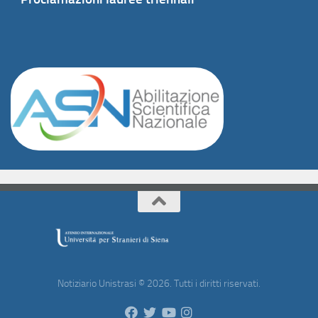
Notiziario Unistrasi © 2026. Tutti i diritti riservati.