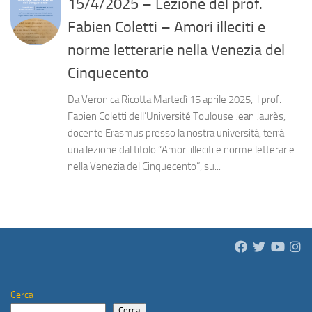
15/4/2025 – Lezione del prof.
Fabien Coletti – Amori illeciti e
norme letterarie nella Venezia del
Cinquecento
Da Veronica Ricotta Martedì 15 aprile 2025, il prof.
Fabien Coletti dell’Université Toulouse Jean Jaurès,
docente Erasmus presso la nostra università, terrà
una lezione dal titolo “Amori illeciti e norme letterarie
nella Venezia del Cinquecento”, su...
Cerca
Cerca