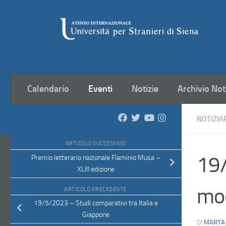
Salta al contenuto
Calendario
Eventi
Notizie
Archivio Not
NOTIZIA
ARTICOLO SUCCESSIVO
19/
Premio letterario nazionale Flaminio Musa –
XLIII edizione
mod
ARTICOLO PRECEDENTE
19/5/2023 – Studi comparativi tra Italia e
Giappone
DI
MARTA