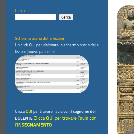
Cerca
Cerca
Schermo orario delle lezioni
Un click
QUI
per visionare lo schermo orario delle
lezioni (nuovo pannello)
Clicca
QUI
per trovare l'aula con il
cognome del
Clicca
QUI
per trovare l'aula con
DOCENTE
l'
INSEGNAMENTO