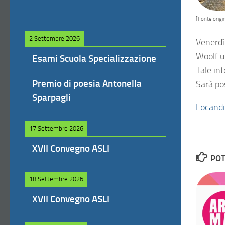
[Fonte origin
2 Settembre 2026
Venerdì
Woolf u
Esami Scuola Specializzazione
Tale int
Premio di poesia Antonella
Sarà pos
Sparpagli
Locand
17 Settembre 2026
XVII Convegno ASLI
POT
18 Settembre 2026
XVII Convegno ASLI