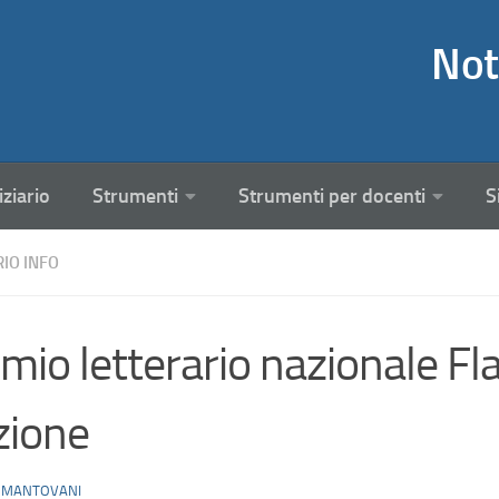
Not
iziario
Strumenti
Strumenti per docenti
S
RIO INFO
mio letterario nazionale Fl
zione
 MANTOVANI