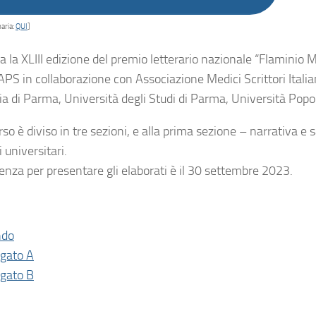
aria:
QUI
]
a la XLIII edizione del premio letterario nazionale “Flaminio 
PS in collaborazione con Associazione Medici Scrittori Italian
ia di Parma, Università degli Studi di Parma, Università Popo
rso è diviso in tre sezioni, e alla prima sezione – narrativa e
 universitari.
enza per presentare gli elaborati è il 30 settembre 2023.
ndo
egato A
egato B