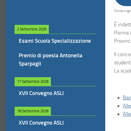
[Fonte origin
È indett
2 Settembre 2026
Parma A
Esami Scuola Specializzazione
Provinc
Il conco
Premio di poesia Antonella
studenti
Sparpagli
La scad
17 Settembre 2026
XVII Convegno ASLI
Ba
All
18 Settembre 2026
All
XVII Convegno ASLI