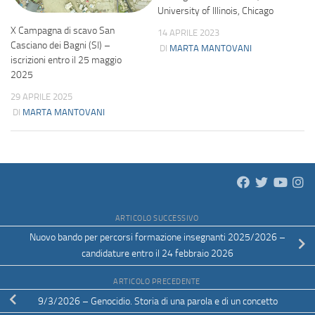
University of Illinois, Chicago
X Campagna di scavo San
14 APRILE 2023
Casciano dei Bagni (SI) –
DI
MARTA MANTOVANI
iscrizioni entro il 25 maggio
2025
29 APRILE 2025
DI
MARTA MANTOVANI
ARTICOLO SUCCESSIVO
Nuovo bando per percorsi formazione insegnanti 2025/2026 –
candidature entro il 24 febbraio 2026
ARTICOLO PRECEDENTE
9/3/2026 – Genocidio. Storia di una parola e di un concetto