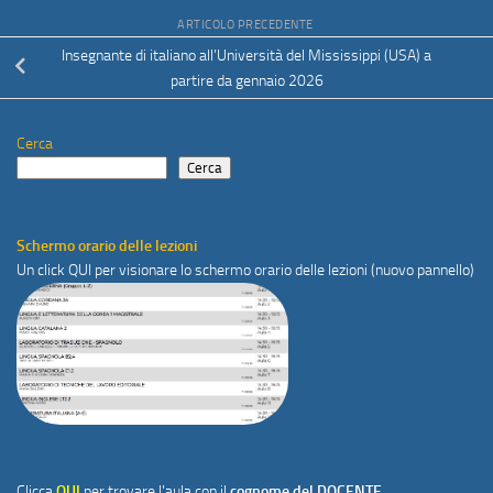
ARTICOLO PRECEDENTE
Insegnante di italiano all’Università del Mississippi (USA) a
partire da gennaio 2026
Cerca
Cerca
Schermo orario delle lezioni
Un click
QUI
per visionare lo schermo orario delle lezioni (nuovo pannello)
Clicca
QUI
per trovare l'aula con il
cognome del DOCENTE