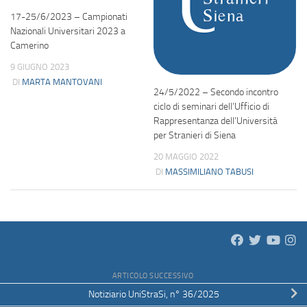
17-25/6/2023 – Campionati
Nazionali Universitari 2023 a
Camerino
9 GIUGNO 2023
DI
MARTA MANTOVANI
24/5/2022 – Secondo incontro
ciclo di seminari dell’Ufficio di
Rappresentanza dell’Università
per Stranieri di Siena
20 MAGGIO 2022
DI
MASSIMILIANO TABUSI
ARTICOLO SUCCESSIVO
Notiziario UniStraSi, n° 36/2025