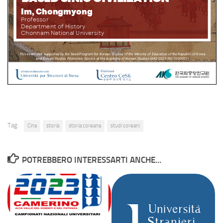
Tag:
Cina
storia
storia coreana
studi coreani
POTREBBERO INTERESSARTI ANCHE...