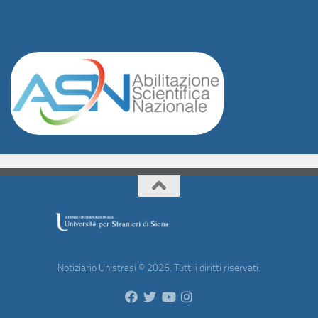
Notiziario Unistrasi © 2026. Tutti i diritti riservati.