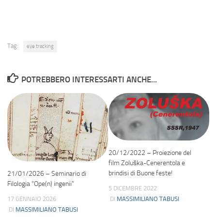
Tag:
eye tracking
POTREBBERO INTERESSARTI ANCHE...
20/12/2022 – Proiezione del
film Zoluška-Cenerentola e
brindisi di Buone feste!
21/01/2026 – Seminario di
Filologia “Ope(n) ingenii”
5 DICEMBRE 2022
DI
MASSIMILIANO TABUSI
17 GENNAIO 2026
DI
MASSIMILIANO TABUSI