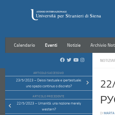
Salta al contenuto
Calendario
Eventi
Notizie
Archivio Not
NOTIZIA
ARTICOLO SUCCESSIVO
22
23/5/2023 – Deissi testuale e ipertestuale:
uno spazio continuo o discreto?
РУ
ARTICOLO PRECEDENTE
22/5/2023 – Umanità: una nozione merely
western?
DI
MARTA