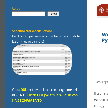
Cerca
Cerca
Schermo orario delle lezioni
Un click
QUI
per visionare lo schermo orario delle
lezioni (nuovo pannello)
[Fonte origin
Clicca
QUI
per trovare l'aula con il
cognome del
Il 22 ma
Clicca
QUI
per trovare l'aula con
DOCENTE
сегодня”
l'
INSEGNAMENTO
Siena.