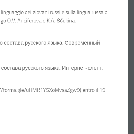
 linguaggio dei giovani russi e sulla lingua russa di
urgo O.V. Anciferova e K.A. Ščukina.
о состава русского языка. Современный
 состава русского языка. Интернет-сленг.
ttps://forms.gle/uHMR1Y5XoMvsaZgw9) entro il 19