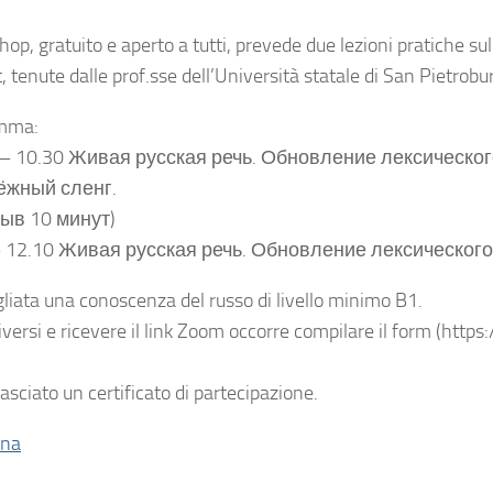
hop, gratuito e aperto a tutti, prevede due lezioni pratiche sul
, tenute dalle prof.sse dell’Università statale di San Pietrob
mma:
— 10.30 Живая русская речь. Обновление лексическог
жный сленг.
ыв 10 минут)
– 12.10 Живая русская речь. Обновление лексического
gliata una conoscenza del russo di livello minimo B1.
riversi e ricevere il link Zoom occorre compilare il form (h
.
lasciato un certificato di partecipazione.
ina