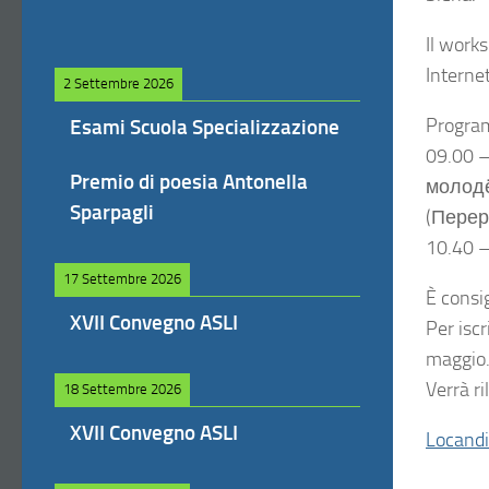
Il works
Internet
2 Settembre 2026
Progra
Esami Scuola Specializzazione
09.00 
Premio di poesia Antonella
молодё
Sparpagli
(Перер
10.40 
17 Settembre 2026
È consi
XVII Convegno ASLI
Per isc
maggio
Verrà ri
18 Settembre 2026
XVII Convegno ASLI
Locand