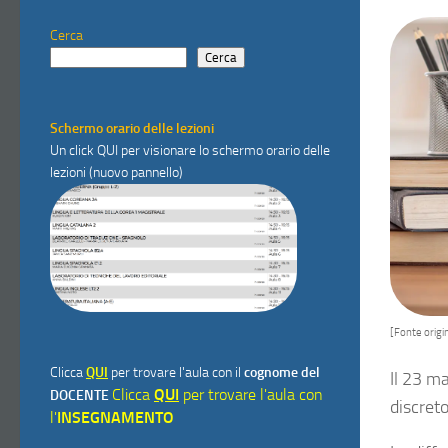
Cerca
Cerca
Schermo orario delle lezioni
Un click
QUI
per visionare lo schermo orario delle
lezioni (nuovo pannello)
[Fonte origin
Clicca
QUI
per trovare l'aula con il
cognome del
Il 23 ma
Clicca
QUI
per trovare l'aula con
DOCENTE
discreto
l'
INSEGNAMENTO