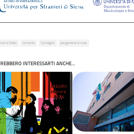
ivio di Stato
concerto
Convegno
pergamene di riuso
REBBERO INTERESSARTI ANCHE...