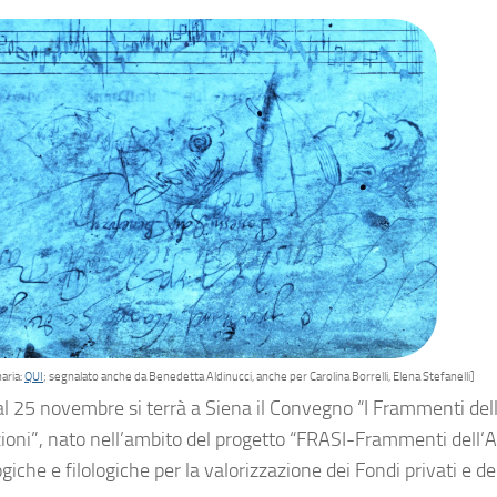
aria:
QUI
; segnalato anche da Benedetta Aldinucci, anche per Carolina Borrelli, Elena Stefanelli]
al 25 novembre si terrà a Siena il Convegno “I Frammenti dell’
zioni”, nato nell’ambito del progetto “FRASI-Frammenti dell’Ar
giche e filologiche per la valorizzazione dei Fondi privati e de