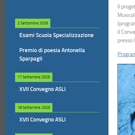
Il proge
Musicol
(progra
2 Settembre 2026
Il Conv
Esami Scuola Specializzazione
presso l
Premio di poesia Antonella
Progr
Sparpagli
17 Settembre 2026
XVII Convegno ASLI
18 Settembre 2026
XVII Convegno ASLI