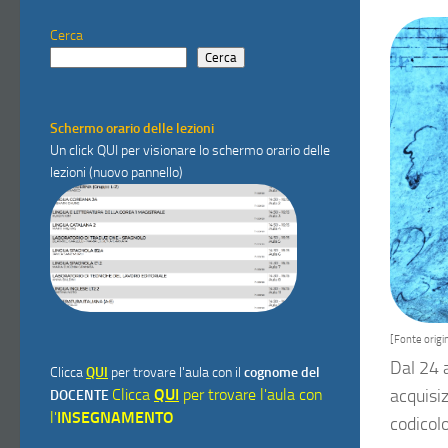
Cerca
Cerca
Schermo orario delle lezioni
Un click
QUI
per visionare lo schermo orario delle
lezioni (nuovo pannello)
[Fonte origin
Dal 24 
Clicca
QUI
per trovare l'aula con il
cognome del
Clicca
QUI
per trovare l'aula con
acquisi
DOCENTE
l'
INSEGNAMENTO
codicolo