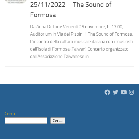
25/11/2022 – The Sound of
Formosa
Da Anna Di Toro: Venerdì 25 novembre, h. 17:00,
Auditorium in Via dei Pispini 1 The Sound of Formosa.
L’incontro della cultura musicale italiana con i musicisti
dell’Isola di Formosa (Taiwan) Concerto organizzato
dall’Associazione Taiwanese in...
Cerca
Cerca