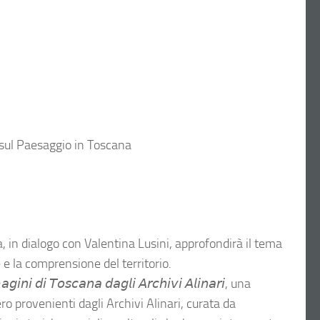
 sul Paesaggio in Toscana
a, in dialogo con Valentina Lusini, approfondirà il tema
 e la comprensione del territorio.
 𝘥𝘪 𝘛𝘰𝘴𝘤𝘢𝘯𝘢 𝘥𝘢𝘨𝘭𝘪 𝘈𝘳𝘤𝘩𝘪𝘷𝘪 𝘈𝘭𝘪𝘯𝘢𝘳𝘪, una
ro provenienti dagli Archivi Alinari, curata da