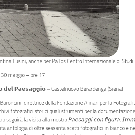
ntina Lusini, anche per PaTos Centro Internazionale di Studi
 30 maggio – ore 17
𝗼 𝗱𝗲𝗹 𝗣𝗮𝗲𝘀𝗮𝗴𝗴𝗶𝗼 – Castelnuovo Berardenga (Siena)
Baroncini, direttrice della Fondazione Alinari per la Fotografi
chivi fotografici storici quali strumenti per la documentazione
 seguirà la visita alla mostra 𝘗𝘢𝘦𝘴𝘢𝘨𝘨𝘪 𝘤𝘰𝘯 𝘧𝘪𝘨𝘶𝘳𝘢. 𝘐𝘮𝘮𝘢𝘨𝘪𝘯𝘪
a antologia di oltre sessanta scatti fotografici in bianco e ne