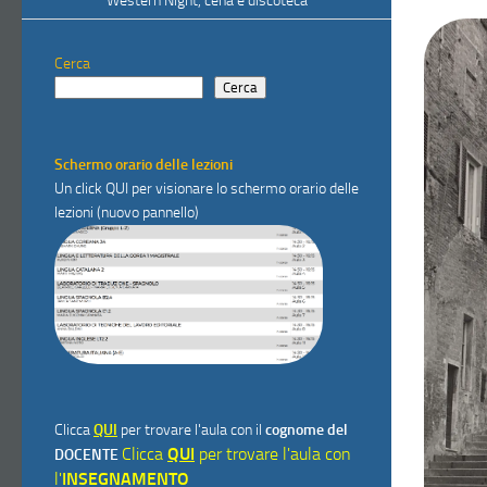
Western Night, cena e discoteca
Cerca
Cerca
Schermo orario delle lezioni
Un click
QUI
per visionare lo schermo orario delle
lezioni (nuovo pannello)
Clicca
QUI
per trovare l'aula con il
cognome del
Clicca
QUI
per trovare l'aula con
DOCENTE
l'
INSEGNAMENTO