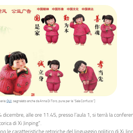
aria:
QUI
; segnalato anche da Anna Di Toro, pure per la “Sala Confucio”]
 dicembre, alle ore 11.45, presso l’aula 1, si terrà la conferen
torica di Xi Jinping”.
no le caratteristiche retoriche del linguaggio politico di Xi Ji