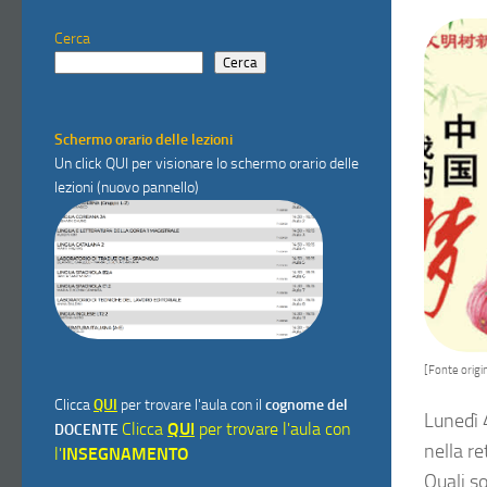
Cerca
Cerca
Schermo orario delle lezioni
Un click
QUI
per visionare lo schermo orario delle
lezioni (nuovo pannello)
[Fonte origin
Clicca
QUI
per trovare l'aula con il
cognome del
Lunedì 4
Clicca
QUI
per trovare l'aula con
DOCENTE
nella re
l'
INSEGNAMENTO
Quali so