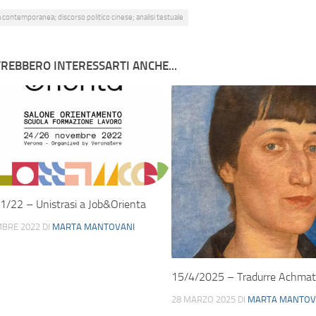
 contemporanea; discorso politico cinese; analisi testuale
REBBERO INTERESSARTI ANCHE...
/22 – Unistrasi a Job&Orienta
BRE 2022
DI
MARTA MANTOVANI
15/4/2025 – Tradurre Achma
28 MARZO 2025
DI
MARTA MANTOV