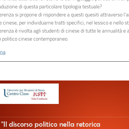
aduzione di questa particolare tipologia testuale?
renza si propone di rispondere a questi quesiti attraverso l’an
 cinese, per individuarne tratti specifici, nel lessico e nello s
renza è rivolta agli studenti di cinese di tutte le annualità e 
o politico cinese contemporaneo.
ina