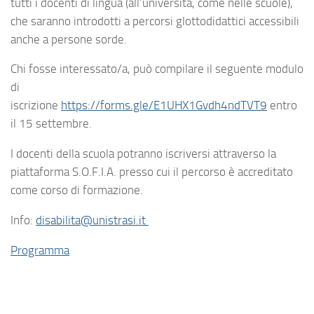
tutti i docenti di lingua (all’università, come nelle scuole),
che saranno introdotti a percorsi glottodidattici accessibili
anche a persone sorde.
Chi fosse interessato/a, può compilare il seguente modulo
di
iscrizione
https://forms.gle/E1UHX1Gvdh4ndTVT9
entro
il 15 settembre.
I docenti della scuola potranno iscriversi attraverso la
piattaforma S.O.F.I.A. presso cui il percorso è accreditato
come corso di formazione.
Info:
disabilita@unistrasi.it
Programma