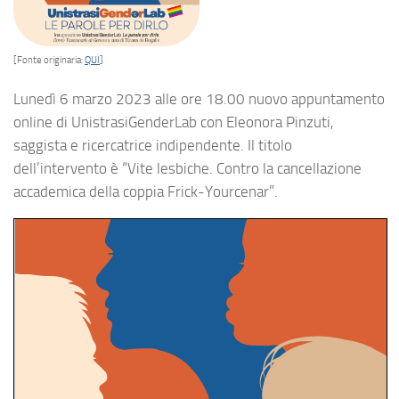
[Fonte originaria:
QUI
]
Lunedì 6 marzo 2023 alle ore 18.00 nuovo appuntamento
online di UnistrasiGenderLab con Eleonora Pinzuti,
saggista e ricercatrice indipendente. Il titolo
dell’intervento è “Vite lesbiche. Contro la cancellazione
accademica della coppia Frick-Yourcenar”.