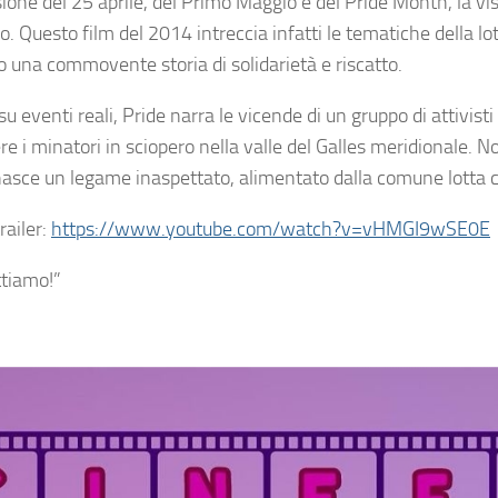
sione del 25 aprile, del Primo Maggio e del Pride Month, la vi
o. Questo film del 2014 intreccia infatti le tematiche della l
o una commovente storia di solidarietà e riscatto.
u eventi reali, Pride narra le vicende di un gruppo di attivist
e i minatori in sciopero nella valle del Galles meridionale. Non
nasce un legame inaspettato, alimentato dalla comune lotta con
trailer:
https://www.youtube.com/watch?v=vHMGI9wSE0E
ttiamo!”