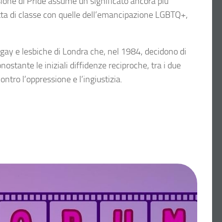
sione di Pride assume un significato ancora più
otta di classe con quelle dell’emancipazione LGBTQ+,
i gay e lesbiche di Londra che, nel 1984, decidono di
ostante le iniziali diffidenze reciproche, tra i due
tro l’oppressione e l’ingiustizia.