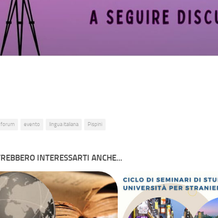
eforum
evento
lingua italiana
Pispini
REBBERO INTERESSARTI ANCHE...