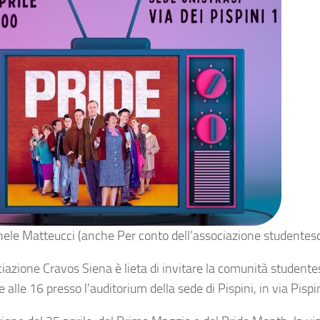
ele Matteucci (anche Per conto dell’associazione studentes
iazione Cravos Siena è lieta di invitare la comunità studentes
e alle 16 presso l’auditorium della sede di Pispini, in via Pispin