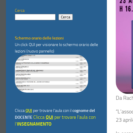
Cerca
Cerca
Schermo orario delle lezioni
Un click
QUI
per visionare lo schermo orario delle
lezioni (nuovo pannello)
Da
Rach
Clicca
QUI
per trovare l'aula con il
cognome del
“L’assoc
Clicca
QUI
per trovare l'aula con
DOCENTE
23 april
l'
INSEGNAMENTO