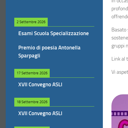
In occa
profond
offrend
2 Settembre 2026
Basato s
Esami Scuola Specializzazione
sostener
gruppi 
Premio di poesia Antonella
Sparpagli
Link al 
Vi aspe
17 Settembre 2026
XVII Convegno ASLI
18 Settembre 2026
XVII Convegno ASLI