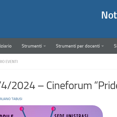
Not
iziario
Strumenti
Strumenti per docenti
S
RIO EVENTI
4/2024 – Cineforum “Prid
ILIANO TABUSI