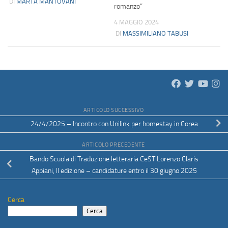
DI
MARTA MANTOVANI
romanzo”
4 MAGGIO 2024
DI
MASSIMILIANO TABUSI
ARTICOLO SUCCESSIVO
24/4/2025 – Incontro con Unilink per homestay in Corea
ARTICOLO PRECEDENTE
Bando Scuola di Traduzione letteraria CeST Lorenzo Claris
Appiani, II edizione – candidature entro il 30 giugno 2025
Cerca
Cerca